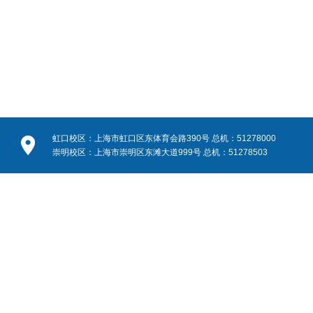
虹口校区：上海市虹口区东体育会路390号 总机：51278000
崇明校区：上海市崇明区东滩大道999号 总机：51278503