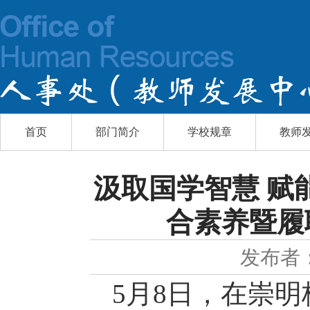
首页
部门简介
学校规章
教师
汲取国学智慧 赋
合素养暨履
发布者
5
月
8
日，在崇明