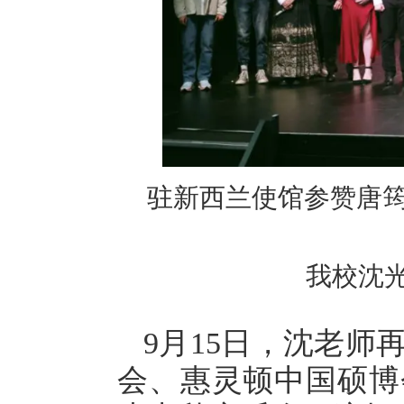
驻新西兰使馆参赞唐
我校沈
9
月
15
日，沈老师
会、惠灵顿中国硕博